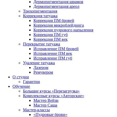
Дермопигментация шрамов
Дермопигментация ареол
Трихопигментация
Коррекция татуажа
Коррекция ПМ бровей
Коррекция микроблейдинга
Коррекция пудрового напыления
Коррекция ПМ губ
Коррекция ПМ век
Перекрытие татуажа
Исправление ПМ бровей
Исправление ПМ век
Исправление ПМ губ
Удаление татуажа
Лазером
Ремувером
О студии
Гарантии
Обучение
Большие курсы «Перезагрузка»
Комплексные курсы «Авторские»
Мастер Вейзи
Мастер Саша
Мастер-классы
«Пудровые брови»