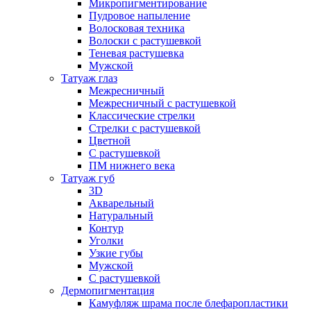
Микропигментирование
Пудровое напыление
Волосковая техника
Волоски с растушевкой
Теневая растушевка
Мужской
Татуаж глаз
Межресничный
Межресничный с растушевкой
Классические стрелки
Стрелки с растушевкой
Цветной
С растушевкой
ПМ нижнего века
Татуаж губ
3D
Акварельный
Натуральный
Контур
Уголки
Узкие губы
Мужской
С растушевкой
Дермопигментация
Камуфляж шрама после блефаропластики