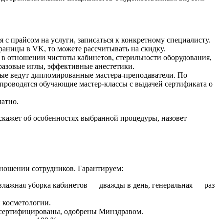
с прайсом на услуги, записаться к конкретному специалисту.
аницы в VK, то можете рассчитывать на скидку.
 в отношении чистоты кабинетов, стерильности оборудования,
разовые иглы, эффективные анестетики.
рые ведут дипломированные мастера-преподаватели. По
проводятся обучающие мастер-классы с выдачей сертификата о
латно.
асскажет об особенностях выбранной процедуры, назовет
ношении сотрудников. Гарантируем:
влажная уборка кабинетов — дважды в день, генеральная — раз
 косметологии.
а сертифицированы, одобрены Минздравом.