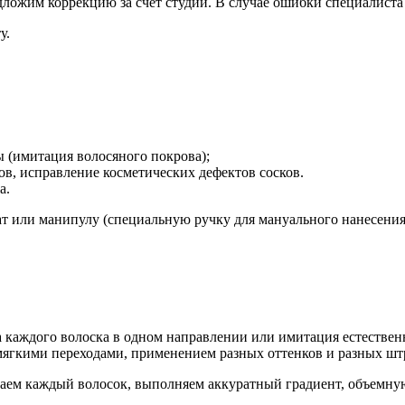
дложим коррекцию за счет студии. В случае ошибки специалист
у.
 (имитация волосяного покрова);
 исправление косметических дефектов сосков.
а.
т или манипулу (специальную ручку для мануального нанесения
 каждого волоска в одном направлении или имитация естественн
с мягкими переходами, применением разных оттенков и разных шт
аем каждый волосок, выполняем аккуратный градиент, объемну