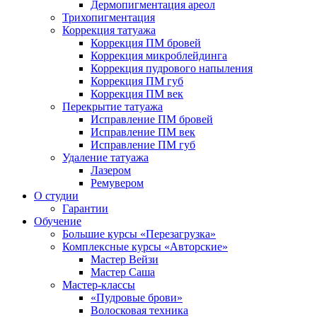
Дермопигментация ареол
Трихопигментация
Коррекция татуажа
Коррекция ПМ бровей
Коррекция микроблейдинга
Коррекция пудрового напыления
Коррекция ПМ губ
Коррекция ПМ век
Перекрытие татуажа
Исправление ПМ бровей
Исправление ПМ век
Исправление ПМ губ
Удаление татуажа
Лазером
Ремувером
О студии
Гарантии
Обучение
Большие курсы «Перезагрузка»
Комплексные курсы «Авторские»
Мастер Вейзи
Мастер Саша
Мастер-классы
«Пудровые брови»
Волосковая техника