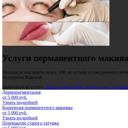
Услуги перманентного макияж
Привыкли выглядеть на все 100, но устали от ежедневного м
Екатерины Юдиной.
Записаться на услугу
Запись через МАКС
Запись через Telegra
Дермопигментация
от 5 000 руб.
Узнать подробней
Коррекция перманентного макияжа
от 5 000 руб.
Узнать подробней
Перекрытие старого татуажа