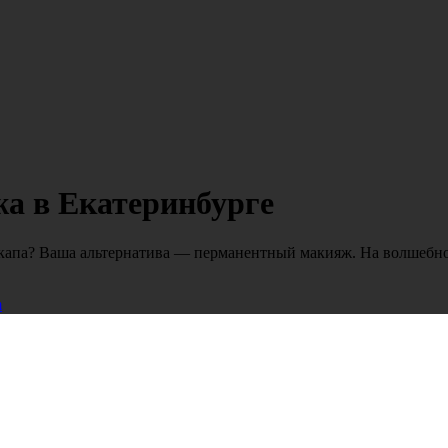
а в Екатеринбурге
ейкапа? Ваша альтернатива — перманентный макияж. На волшебн
m