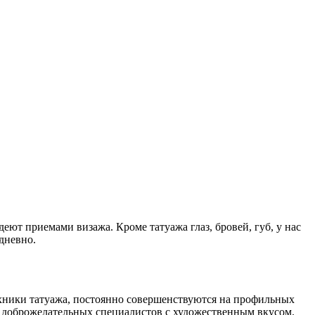
ют приемами визажа. Кроме татуажа глаз, бровей, губ, у нас
дневно.
ехники татуажа, постоянно совершенствуются на профильных
ки доброжелательных специалистов с художественным вкусом.