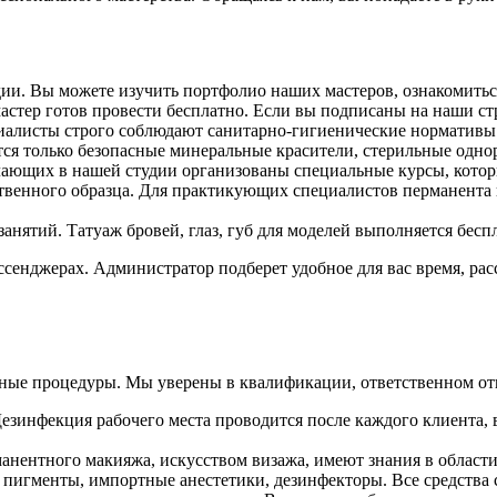
ии. Вы можете изучить портфолио наших мастеров, ознакомиться 
стер готов провести бесплатно. Если вы подписаны на наши стр
циалисты строго соблюдают санитарно-гигиенические нормативы
ся только безопасные минеральные красители, стерильные одно
лающих в нашей студии организованы специальные курсы, кото
твенного образца. Для практикующих специалистов перманента 
анятий. Татуаж бровей, глаз, губ для моделей выполняется бесп
 мессенджерах. Администратор подберет удобное для вас время, р
ные процедуры. Мы уверены в квалификации, ответственном от
езинфекция рабочего места проводится после каждого клиента, 
анентного макияжа, искусством визажа, имеют знания в области
 пигменты, импортные анестетики, дезинфекторы. Все средств