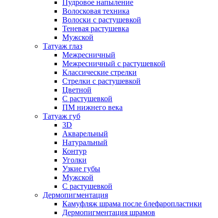
Пудровое напыление
Волосковая техника
Волоски с растушевкой
Теневая растушевка
Мужской
Татуаж глаз
Межресничный
Межресничный с растушевкой
Классические стрелки
Стрелки с растушевкой
Цветной
С растушевкой
ПМ нижнего века
Татуаж губ
3D
Акварельный
Натуральный
Контур
Уголки
Узкие губы
Мужской
С растушевкой
Дермопигментация
Камуфляж шрама после блефаропластики
Дермопигментация шрамов