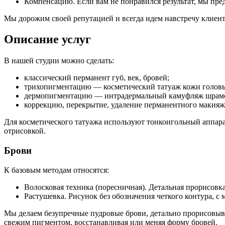
Компенсацию. Если вам не понравился результат, мы пре
Мы дорожим своей репутацией и всегда идем навстречу клиент
Описание услуг
В нашей студии можно сделать:
классический перманент губ, век, бровей;
трихопигментацию — косметический татуаж кожи головы
дермопигментацию — интрадермальный камуфляж шрамов,
коррекцию, перекрытие, удаление перманентного макияж
Для косметического татуажа используют тонкоигольный аппара
отрисовкой.
Брови
К базовым методам относятся:
Волосковая техника (поресничная). Детальная прорисовка
Растушевка. Рисунок без обозначения четкого контура, 
Мы делаем безупречные пудровые брови, детально прорисовыв
свежим пигментом, восстанавливая или меняя форму бровей.