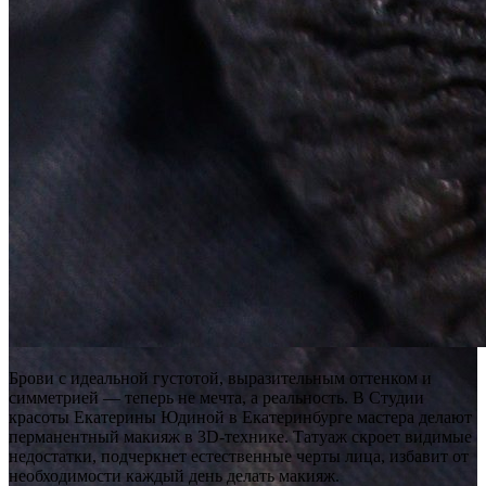
Брови с идеальной густотой, выразительным оттенком и
симметрией — теперь не мечта, а реальность. В Студии
красоты Екатерины Юдиной в Екатеринбурге мастера делают
перманентный макияж в 3D-технике. Татуаж скроет видимые
недостатки, подчеркнет естественные черты лица, избавит от
необходимости каждый день делать макияж.