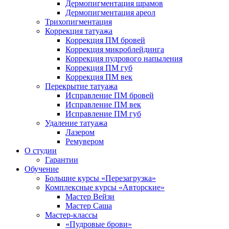
Дермопигментация шрамов
Дермопигментация ареол
Трихопигментация
Коррекция татуажа
Коррекция ПМ бровей
Коррекция микроблейдинга
Коррекция пудрового напыления
Коррекция ПМ губ
Коррекция ПМ век
Перекрытие татуажа
Исправление ПМ бровей
Исправление ПМ век
Исправление ПМ губ
Удаление татуажа
Лазером
Ремувером
О студии
Гарантии
Обучение
Большие курсы «Перезагрузка»
Комплексные курсы «Авторские»
Мастер Вейзи
Мастер Саша
Мастер-классы
«Пудровые брови»