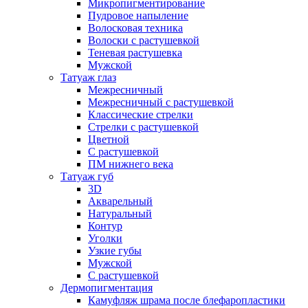
Микропигментирование
Пудровое напыление
Волосковая техника
Волоски с растушевкой
Теневая растушевка
Мужской
Татуаж глаз
Межресничный
Межресничный с растушевкой
Классические стрелки
Стрелки с растушевкой
Цветной
С растушевкой
ПМ нижнего века
Татуаж губ
3D
Акварельный
Натуральный
Контур
Уголки
Узкие губы
Мужской
С растушевкой
Дермопигментация
Камуфляж шрама после блефаропластики