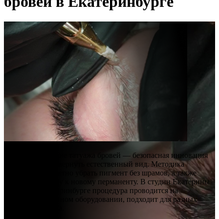
бровей в Екатеринбурге
Лазерное удаление татуажа бровей — безопасная инновация
для того, чтобы вернуть естественный вид. Методика
позволяет аккуратно убрать пигмент без шрамов, а также
подготовить зону к новому перманенту. В студии Екатерины
Юдиной в Екатеринбурге процедура проводится на
сертифицированном оборудовании, подходит для разных
оттенков татуажа.