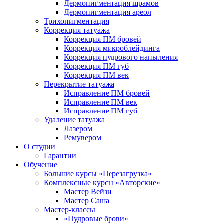
Дермопигментация шрамов
Дермопигментация ареол
Трихопигментация
Коррекция татуажа
Коррекция ПМ бровей
Коррекция микроблейдинга
Коррекция пудрового напыления
Коррекция ПМ губ
Коррекция ПМ век
Перекрытие татуажа
Исправление ПМ бровей
Исправление ПМ век
Исправление ПМ губ
Удаление татуажа
Лазером
Ремувером
О студии
Гарантии
Обучение
Большие курсы «Перезагрузка»
Комплексные курсы «Авторские»
Мастер Вейзи
Мастер Саша
Мастер-классы
«Пудровые брови»