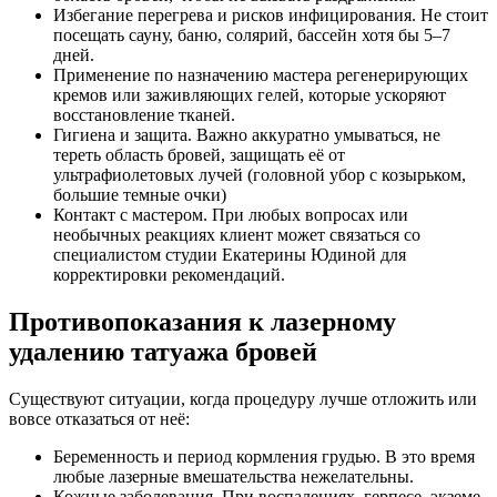
Избегание перегрева и рисков инфицирования. Не стоит
посещать сауну, баню, солярий, бассейн хотя бы 5–7
дней.
Применение по назначению мастера регенерирующих
кремов или заживляющих гелей, которые ускоряют
восстановление тканей.
Гигиена и защита. Важно аккуратно умываться, не
тереть область бровей, защищать её от
ультрафиолетовых лучей (головной убор с козырьком,
большие темные очки)
Контакт с мастером. При любых вопросах или
необычных реакциях клиент может связаться со
специалистом студии Екатерины Юдиной для
корректировки рекомендаций.
Противопоказания к лазерному
удалению татуажа бровей
Существуют ситуации, когда процедуру лучше отложить или
вовсе отказаться от неё:
Беременность и период кормления грудью. В это время
любые лазерные вмешательства нежелательны.
Кожные заболевания. При воспалениях, герпесе, экземе