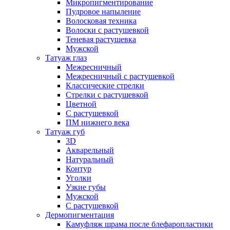
Микропигментирование
Пудровое напыление
Волосковая техника
Волоски с растушевкой
Теневая растушевка
Мужской
Татуаж глаз
Межресничный
Межресничный с растушевкой
Классические стрелки
Стрелки с растушевкой
Цветной
С растушевкой
ПМ нижнего века
Татуаж губ
3D
Акварельный
Натуральный
Контур
Уголки
Узкие губы
Мужской
С растушевкой
Дермопигментация
Камуфляж шрама после блефаропластики