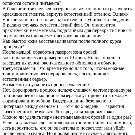
остаются остатки пигмента?
В большинстве случаев лазер позволяет полностью разрушить
красящие пигменты, вернуть естественный оттенок. Однако
многое зависит от состава красителя и глубины его введения.
В редких случаях остаётся лёгкий фон. Он становится
практически незаметным, податливым для перекрытия новым
перманентом или косметического окрашивания.
Как быстро кожа восстанавливается после полного курса
процедур?
После каждой обработки лазером зона бровей
восстанавливается примерно за 10 дней. Но для полного
завершения курса, окончательного обновления обычно
требуется месяц. Это время нужно для того, чтобы кожные
ткани полностью регенерировались, восстановился
естественный барьер.
Возможно ли ускорить процесс удаления?
Нет, форсировать процесс нельзя: слишком частые процедуры
или повышенная мощность лазера могут привести к ожогам,
формированию рубцов. Выдерживание безопасного
интервала между сеансами — от 4 до 6 недель — гарантия
качественного результата без вреда для здоровья кожи.
Можно ли удалить перманентный макияж бровей за один раз?
Если татуаж был сделан поверхностно или пигмента немного,
есть вероятность, что он значительно посветлеет или уйдёт
после одного сеанса. Но в большинстве случаев для полного