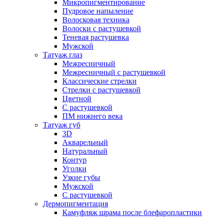
Микропигментирование
Пудровое напыление
Волосковая техника
Волоски с растушевкой
Теневая растушевка
Мужской
Татуаж глаз
Межресничный
Межресничный с растушевкой
Классические стрелки
Стрелки с растушевкой
Цветной
С растушевкой
ПМ нижнего века
Татуаж губ
3D
Акварельный
Натуральный
Контур
Уголки
Узкие губы
Мужской
С растушевкой
Дермопигментация
Камуфляж шрама после блефаропластики