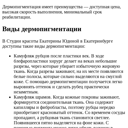
Дермопигментация имеет преимущества — доступная цена,
высокая скорость выполнения, минимальный срок
реабилитации.
Виды дермопигментации
В Студии красоты Екатерины Юдиной в Екатеринбурге
доступны такие виды дермопигментации:
Камуфляж рубцов после пластики век. В ходе
блефаропластики хирург делает на веках небольшие
разрезы, через которые убирает избыточную жировую
ткань. Когда разрезы заживают, на их месте появляются
белые полосы, которые сильно выделяются на смуглой
коже. С помощью дермопигментации получается легко
выровнять оттенок и сделать рубец практически
незаметным.
Камуфляж шрамов. Когда кожные покровы заживают,
формируется соединительная ткань. Она содержит
капилляры и фибробласты, поэтому рубцы нередко
приобретают красноватый оттенок. Со временем сосуды
пропадают, а рубцовая ткань становится светлее.
Появившееся пятно выделяется на фоне кожи. С
помощью пигмента можно легко убрать разницу в