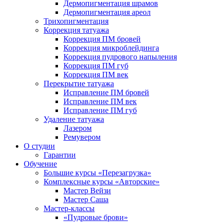
Дермопигментация шрамов
Дермопигментация ареол
Трихопигментация
Коррекция татуажа
Коррекция ПМ бровей
Коррекция микроблейдинга
Коррекция пудрового напыления
Коррекция ПМ губ
Коррекция ПМ век
Перекрытие татуажа
Исправление ПМ бровей
Исправление ПМ век
Исправление ПМ губ
Удаление татуажа
Лазером
Ремувером
О студии
Гарантии
Обучение
Большие курсы «Перезагрузка»
Комплексные курсы «Авторские»
Мастер Вейзи
Мастер Саша
Мастер-классы
«Пудровые брови»