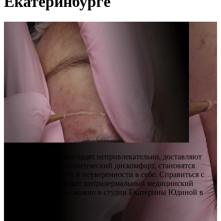
Екатеринбурге
Дефекты на коже выглядят непривлекательно, доставляют
значительный психологический дискомфорт, становятся
причиной зажатости и неуверенности в себе. Справиться с
недостатками поможет интрадермальный медицинский
татуаж. Сделать его можно в студии Екатерины Юдиной в
Екатеринбурге.