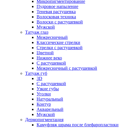
Микропигментирование
Пудровое напыление
Теневая растушевка
Волосковая техника
Волоски с растушевкой
Мужской
Татуаж глаз
Межресничный
Классические стрелки
Стрелки с растушевкой
Цветной
Нижнее веко
С растушевкой
Межресничный с растушевкой
Татуаж губ
3D
С растушевкой
Узкие губы
Уголки
Натуральный
Контур
Акварельный
Мужской
Дермопигментация
Камуфляж шрама после блефаропластики