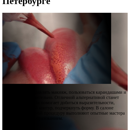
Петербурге
Постоянно подправлять макияж, пользоваться карандашами и
помадами – утомительно. Отличной альтернативой станет
перманент губ. Он помогает добиться выразительности,
сохранить четкий контур, подчеркнуть форму. В салоне
Екатерины Юдиной процедуру выполняют опытные мастера
с медицинским образованием.