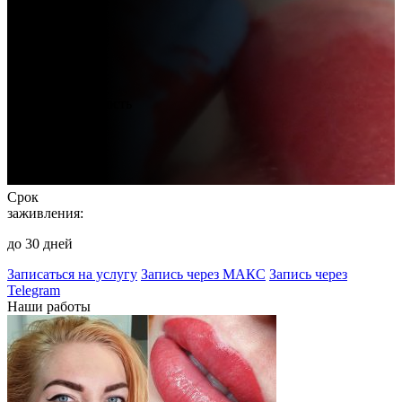
Стоимость
услуги:
от 5000 руб.
Продолжительность
процедуры:
от 90 минут
Срок
заживления:
до 30 дней
Записаться на услугу
Запись через МАКС
Запись через
Telegram
Наши работы