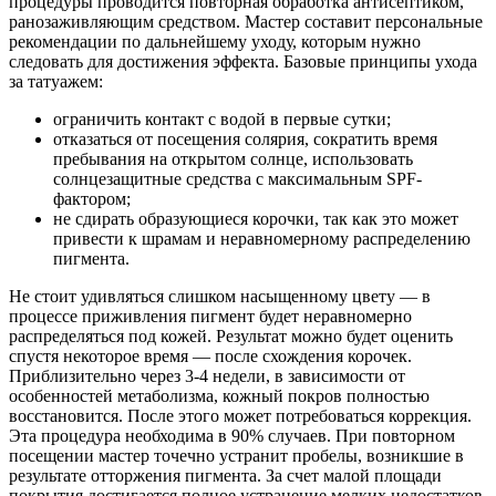
процедуры проводится повторная обработка антисептиком,
ранозаживляющим средством. Мастер составит персональные
рекомендации по дальнейшему уходу, которым нужно
следовать для достижения эффекта. Базовые принципы ухода
за татуажем:
ограничить контакт с водой в первые сутки;
отказаться от посещения солярия, сократить время
пребывания на открытом солнце, использовать
солнцезащитные средства с максимальным SPF-
фактором;
не сдирать образующиеся корочки, так как это может
привести к шрамам и неравномерному распределению
пигмента.
Не стоит удивляться слишком насыщенному цвету — в
процессе приживления пигмент будет неравномерно
распределяться под кожей. Результат можно будет оценить
спустя некоторое время — после схождения корочек.
Приблизительно через 3-4 недели, в зависимости от
особенностей метаболизма, кожный покров полностью
восстановится. После этого может потребоваться коррекция.
Эта процедура необходима в 90% случаев. При повторном
посещении мастер точечно устранит пробелы, возникшие в
результате отторжения пигмента. За счет малой площади
покрытия достигается полное устранение мелких недостатков.