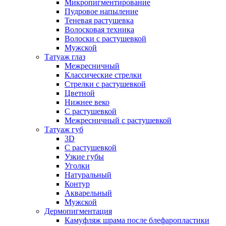
Микропигментирование
Пудровое напыление
Теневая растушевка
Волосковая техника
Волоски с растушевкой
Мужской
Татуаж глаз
Межресничный
Классические стрелки
Стрелки с растушевкой
Цветной
Нижнее веко
С растушевкой
Межресничный с растушевкой
Татуаж губ
3D
С растушевкой
Узкие губы
Уголки
Натуральный
Контур
Акварельный
Мужской
Дермопигментация
Камуфляж шрама после блефаропластики