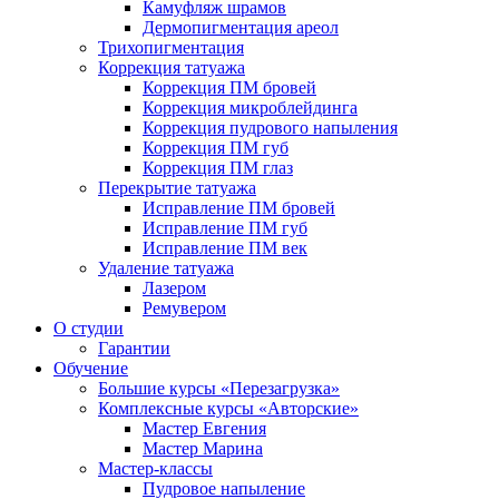
Камуфляж шрамов
Дермопигментация ареол
Трихопигментация
Коррекция татуажа
Коррекция ПМ бровей
Коррекция микроблейдинга
Коррекция пудрового напыления
Коррекция ПМ губ
Коррекция ПМ глаз
Перекрытие татуажа
Исправление ПМ бровей
Исправление ПМ губ
Исправление ПМ век
Удаление татуажа
Лазером
Ремувером
О студии
Гарантии
Обучение
Большие курсы «Перезагрузка»
Комплексные курсы «Авторские»
Мастер Евгения
Мастер Марина
Мастер-классы
Пудровое напыление