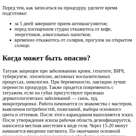
Перед тем, как записаться на процедуру, уделите время
подготовке:
за 5 дней завершите прием антикоагулянтов;
перед посещением студии откажитесь от кофе,
энергетиков, алкогольных напитков;
временно откажитесь от солярия, прогулок на открытом
солнце.
Когда может быть опасно?
Татуаж запрещен при заболеваниях крови, гепатите, ВИЧ,
туберкулезе, эпилепсии, активных воспалительных
процессах, онкологии. При беременности, лактации лучше
перенести процедуру. Также придется повременить с
татуажем, если на губах присутствуют признаки
дерматологических заболеваний — сыпь, зуд,
микротрещинки. Работа начинается со знакомства с мастером,
выяснения потребностей, пожеланий, выбора основного
цвета и оттенков. После этого карандашом выполняется эскиз.
После утверждения эскиза рабочая область дезинфицируется,
наносится местная анестезия в виде геля. Через 15-20 минут
начинается введение пигмента. По окончании основной