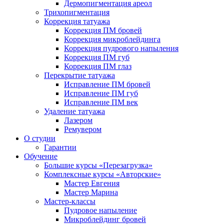
Дермопигментация ареол
Трихопигментация
Коррекция татуажа
Коррекция ПМ бровей
Коррекция микроблейдинга
Коррекция пудрового напыления
Коррекция ПМ губ
Коррекция ПМ глаз
Перекрытие татуажа
Исправление ПМ бровей
Исправление ПМ губ
Исправление ПМ век
Удаление татуажа
Лазером
Ремувером
О студии
Гарантии
Обучение
Большие курсы «Перезагрузка»
Комплексные курсы «Авторские»
Мастер Евгения
Мастер Марина
Мастер-классы
Пудровое напыление
Микроблейдинг бровей