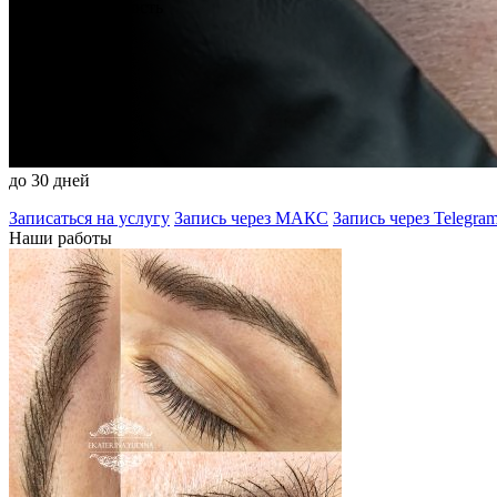
Продолжительность
процедуры:
от 90 минут
Срок
заживления:
до 30 дней
Записаться на услугу
Запись через МАКС
Запись через Telegra
Наши работы