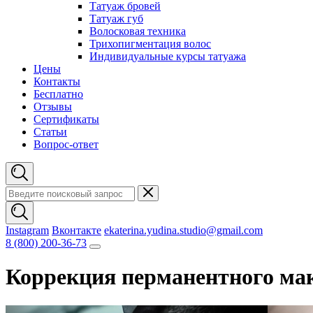
Татуаж бровей
Татуаж губ
Волосковая техника
Трихопигментация волос
Индивидуальные курсы татуажа
Цены
Контакты
Бесплатно
Отзывы
Сертификаты
Статьи
Вопрос-ответ
Instagram
Вконтакте
ekaterina.yudina.studio@gmail.com
8 (800) 200-36-73
Коррекция перманентного мак