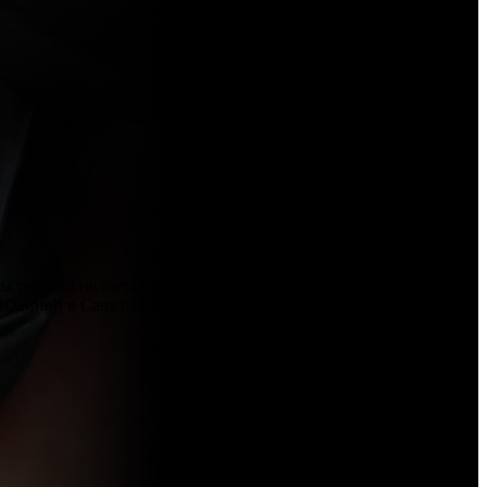
 татуажа недостаточно для устойчивого результата. Чтобы
ы Юдиной в Санкт-Петербурге коррекцию татуажа бровей