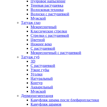
Пудровое напыление
Теневая растушевка
Волосковая техника
Волоски с растушевкой
Мужской
Татуаж глаз
Межресничный
Классические стрелки
Стрелки с растушевкой
Цветной
Нижнее веко
С растушевкой
Межресничный с растушевкой
Татуаж губ
3D
С растушевкой
Узкие губы
Уголки
Натуральный
Контур
Акварельный
Мужской
Дермопигментация
Камуфляж шрама после блефаропластики
Камуфляж шрамов