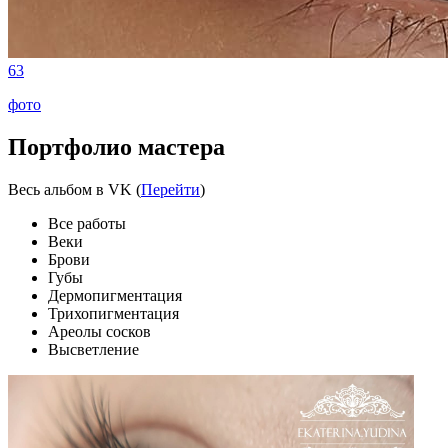
63
фото
Портфолио мастера
Весь альбом в VK (
Перейти
)
Все работы
Веки
Брови
Губы
Дермопигментация
Трихопигментация
Ареолы сосков
Высветление