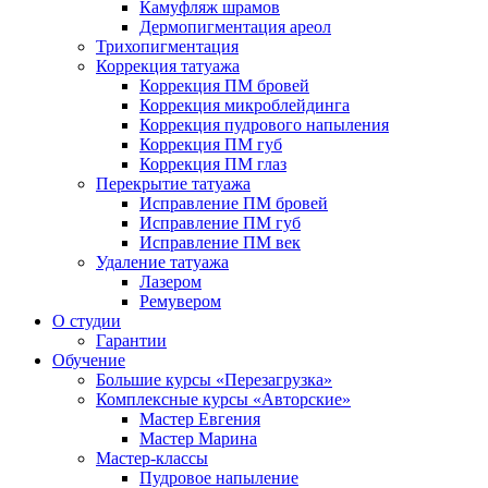
Камуфляж шрамов
Дермопигментация ареол
Трихопигментация
Коррекция татуажа
Коррекция ПМ бровей
Коррекция микроблейдинга
Коррекция пудрового напыления
Коррекция ПМ губ
Коррекция ПМ глаз
Перекрытие татуажа
Исправление ПМ бровей
Исправление ПМ губ
Исправление ПМ век
Удаление татуажа
Лазером
Ремувером
О студии
Гарантии
Обучение
Большие курсы «Перезагрузка»
Комплексные курсы «Авторские»
Мастер Евгения
Мастер Марина
Мастер-классы
Пудровое напыление