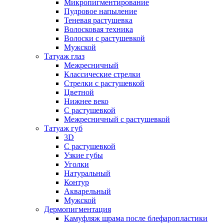
Микропигментирование
Пудровое напыление
Теневая растушевка
Волосковая техника
Волоски с растушевкой
Мужской
Татуаж глаз
Межресничный
Классические стрелки
Стрелки с растушевкой
Цветной
Нижнее веко
С растушевкой
Межресничный с растушевкой
Татуаж губ
3D
С растушевкой
Узкие губы
Уголки
Натуральный
Контур
Акварельный
Мужской
Дермопигментация
Камуфляж шрама после блефаропластики