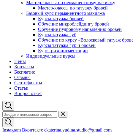
Мастер-классы по перманентному макияжу
Мастер-классы по татуажу бровей
Базовый курс перманентного макияжа
Курсы татуажа бровей
Обучение микроблейдингу бровей
Обучение пудровому напылению бровей
Курсы татуажа губ
Обучение по курсу «Волосковый татуаж бров
Курсы татуажа губ и бровей
Курс трихопигментации
Индивидуальные курсы
Цены
Контакты
Бесплатно
Отзывы
Сертификаты
Статьи
Вопрос-ответ
Instagram
Вконтакте
ekaterina.yudina.studio@gmail.com