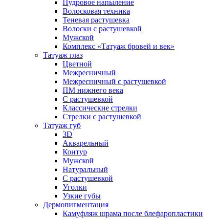
Пудровое напыление
Волосковая техника
Теневая растушевка
Волоски с растушевкой
Мужской
Комплекс «Татуаж бровей и век»
Татуаж глаз
Цветной
Межресничный
Межресничный с растушевкой
ПМ нижнего века
С растушевкой
Классические стрелки
Стрелки с растушевкой
Татуаж губ
3D
Акварельный
Контур
Мужской
Натуральный
С растушевкой
Уголки
Узкие губы
Дермопигментация
Камуфляж шрама после блефаропластики