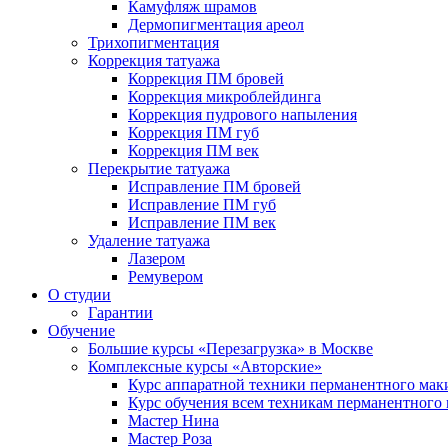
Камуфляж шрамов
Дермопигментация ареол
Трихопигментация
Коррекция татуажа
Коррекция ПМ бровей
Коррекция микроблейдинга
Коррекция пудрового напыления
Коррекция ПМ губ
Коррекция ПМ век
Перекрытие татуажа
Исправление ПМ бровей
Исправление ПМ губ
Исправление ПМ век
Удаление татуажа
Лазером
Ремувером
О студии
Гарантии
Обучение
Большие курсы «Перезагрузка» в Москве
Комплексные курсы «Авторские»
Курс аппаратной техники перманентного мак
Курс обучения всем техникам перманентного
Мастер Нина
Мастер Роза