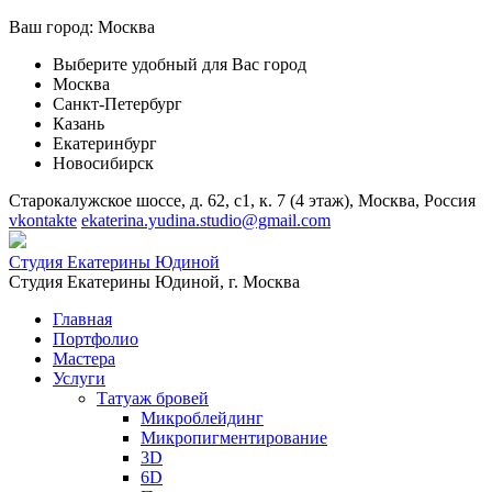
Ваш город:
Москва
Выберите удобный для Вас город
Москва
Санкт-Петербург
Казань
Екатеринбург
Новосибирск
Старокалужское шоссе, д. 62, с1, к. 7 (4 этаж), Москва, Россия
vkontakte
ekaterina.yudina.studio@gmail.com
Студия Екатерины Юдиной
Студия Екатерины Юдиной,
г. Москва
Главная
Портфолио
Мастера
Услуги
Татуаж бровей
Микроблейдинг
Микропигментирование
3D
6D