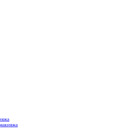
ияжа
 макияжа