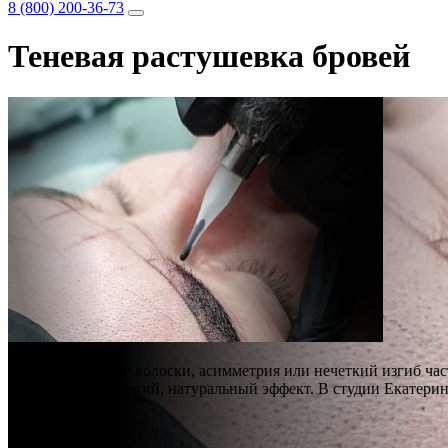
8 (800) 200-36-73
Теневая растушевка бровей
Светлые и редкие волоски, асимметрия или нечеткий изгиб ч
Метод создает мягкий, натуральный эффект. В студии Екатери
Стоимость