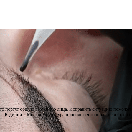
асто портят общую гармонию лица. Исправить ситуацию поможет
ны Юдиной в Москве процедура проводится точно и деликатно с