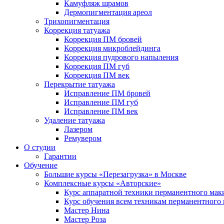
Камуфляж шрамов
Дермопигментация ареол
Трихопигментация
Коррекция татуажа
Коррекция ПМ бровей
Коррекция микроблейдинга
Коррекция пудрового напыления
Коррекция ПМ губ
Коррекция ПМ век
Перекрытие татуажа
Исправление ПМ бровей
Исправление ПМ губ
Исправление ПМ век
Удаление татуажа
Лазером
Ремувером
О студии
Гарантии
Обучение
Большие курсы «Перезагрузка» в Москве
Комплексные курсы «Авторские»
Курс аппаратной техники перманентного мак
Курс обучения всем техникам перманентного
Мастер Нина
Мастер Роза