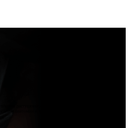
 теневая растушевка, выполняемая опытным специалистом.
 учетом анатомии и предпочтений клиента.