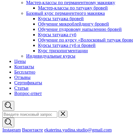
Мастер-классы по перманентному макияжу
Мастер-классы по татуажу бровей
Базовый курс перманентного макияжа
Курсы татуажа бровей
Обучение микроблейдингу бровей
Обучение пудровому напылению бровей
Курсы татуажа губ
Обучение по курсу «Волосковый татуаж бров
Курсы татуажа губ и бровей
Курс трихопигментации
Индивидуальные курсы
Цены
Контакты
Бесплатно
Отзывы
Сертификаты
Статьи
Вопрос-ответ
Instagram
Вконтакте
ekaterina.yudina.studio@gmail.com