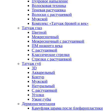
Пудровое напыление
Волосковая техника
Теневая растушевка
Волоски с растушевкой
Мужской
Комплекс «Татуаж бровей и век»
Татуаж глаз
Цветной
Межресничный
Межресничный с растушевкой
ПМ нижнего века
С растушевкой
Классические стрелки
Стрелки с растушевкой
Татуаж губ
3D
Акварельный
Контур
Мужской
Натуральный
С растушевкой
Уголки
Узкие губы
Дермопигментация
Камуфляж шрама после блефаропластики