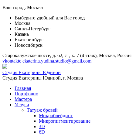
Ваш город:
Москва
Выберите удобный для Вас город
Москва
Санкт-Петербург
Казань
Екатеринбург
Новосибирск
Старокалужское шоссе, д. 62, с1, к. 7 (4 этаж), Москва, Россия
vkontakte
ekaterina.yudina.studio@gmail.com
Студия Екатерины Юдиной
Студия Екатерины Юдиной,
г. Москва
Главная
Портфолио
Мастера
Услуги
Татуаж бровей
Микроблейдинг
Микропигментирование
3D
6D