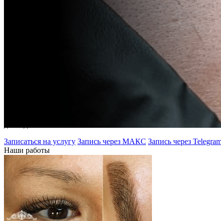
услуги:
от 5000 руб.
Продолжительность
процедуры:
от 90 минут
Срок
заживления:
до 30 дней
Записаться на услугу
Запись через МАКС
Запись через Telegra
Наши работы