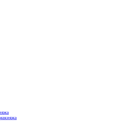
ияжа
 макияжа