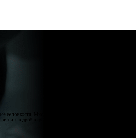
все ее тонкости. Много вопросов вызывает коррекция
льтации подробно расскажут обо всех нюансах татуажа.