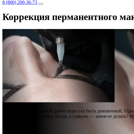
8 (800) 200-36-73
Коррекция перманентного ма
Татуаж губ, глаз, бровей давно перестал быть диковинкой. Од
перманентного макияжа. Когда, а главное — зачем ее делать?
Стоимость