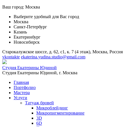
Ваш город:
Москва
Выберите удобный для Вас город
Москва
Санкт-Петербург
Казань
Екатеринбург
Новосибирск
Старокалужское шоссе, д. 62, с1, к. 7 (4 этаж), Москва, Россия
vkontakte
ekaterina.yudina.studio@gmail.com
Студия Екатерины Юдиной
Студия Екатерины Юдиной,
г. Москва
Главная
Портфолио
Мастера
Услуги
Татуаж бровей
Микроблейдинг
Микропигментирование
3D
6D