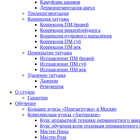
Камуфляж шрамов
Дермопигментация ареол
Трихопигментация
Коррекция татуажа
Коррекция ПМ бровей
Коррекция микроблейдинга
Коррекция пудрового напыления
Коррекция ПМ губ
Коррекция ПМ век
Перекрытие татуажа
Исправление ПМ бровей
Исправление ПМ губ
Исправление ПМ век
Удаление татуажа
Лазером
Ремувером
О студии
Гарантии
Обучение
Большие курсы «Перезагрузка» в Москве
Комплексные курсы «Авторские»
Курс аппаратной техники перманентного мак
Курс обучения всем техникам перманентного
Мастер Нина
Мастер Роза