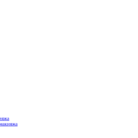
ияжа
 макияжа