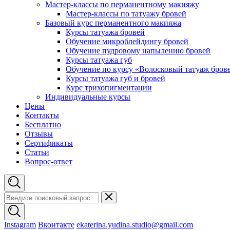
Мастер-классы по перманентному макияжу
Мастер-классы по татуажу бровей
Базовый курс перманентного макияжа
Курсы татуажа бровей
Обучение микроблейдингу бровей
Обучение пудровому напылению бровей
Курсы татуажа губ
Обучение по курсу «Волосковый татуаж бров
Курсы татуажа губ и бровей
Курс трихопигментации
Индивидуальные курсы
Цены
Контакты
Бесплатно
Отзывы
Сертификаты
Статьи
Вопрос-ответ
Instagram
Вконтакте
ekaterina.yudina.studio@gmail.com