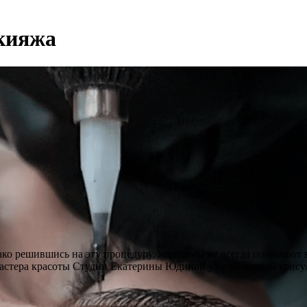
кияжа
нако решившись на эту процедуру, женщины не всегда понимают 
 Мастера красоты Студии Екатерины Юдиной уже на первой консу