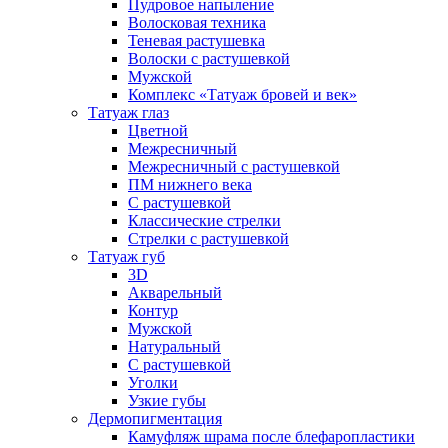
Пудровое напыление
Волосковая техника
Теневая растушевка
Волоски с растушевкой
Мужской
Комплекс «Татуаж бровей и век»
Татуаж глаз
Цветной
Межресничный
Межресничный с растушевкой
ПМ нижнего века
С растушевкой
Классические стрелки
Стрелки с растушевкой
Татуаж губ
3D
Акварельный
Контур
Мужской
Натуральный
С растушевкой
Уголки
Узкие губы
Дермопигментация
Камуфляж шрама после блефаропластики