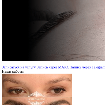
услуги:
от 5000 руб.
Продолжительность
процедуры:
от 90 минут
Срок
заживления:
до 30 дней
Записаться на услугу
Запись через МАКС
Запись через Telegra
Наши работы