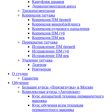
Камуфляж шрамов
Дермопигментация ареол
Трихопигментация
Коррекция татуажа
Коррекция ПМ бровей
Коррекция микроблейдинга
Коррекция пудрового напыления
Коррекция ПМ губ
Коррекция ПМ век
Перекрытие татуажа
Исправление ПМ бровей
Исправление ПМ губ
Исправление ПМ век
Удаление татуажа
Лазером
Ремувером
О студии
Гарантии
Обучение
Большие курсы «Перезагрузка» в Москве
Комплексные курсы «Авторские»
Курс аппаратной техники перманентного
макияжа
Курс обучения всем техникам
перманентного макияжа