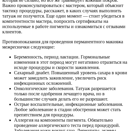
которая не сильно, но все же травмирует кожный покров.
Важно проконсультироваться с мастером, который объяснит
тактику процедуры, расскажет, в каких случаях выполнить
татуаж не получится. Еще один момент — стоит убедиться в
компетентности мастера, попросить сертификаты на
используемые в работе пигменты и ознакомиться с отзывами
клиентов.
Противопоказания для проведения перманентного макияжа
межреснички следующие:
Беременность, период лактации. Гормональные
изменения в этот период могут негативно отразиться на
исходе процедуры и скорости заживления.
Сахарный диабет. Повышенный уровень сахара в крови
может замедлить заживление, увеличить риск
инфекционных осложнений.
Онкологические заболевания. Татуаж разрешается
только после одобрения лечащего врача, но в
большинстве случаев делать его не разрешают.
Острые воспалительные, инфекционные заболевания.
Любое заболевание в стадии обострения может стать
препятствием для процедуры.
Аллергия на компоненты пигмента. Обязательно
проведение аллергического теста перед процедурой.
Заболевания кожи вокруг глаз. Дерматиты, экземы,