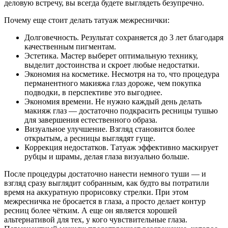
деловую встречу, вы всегда будете выглядеть безупречно.
Почему еще стоит делать татуаж межреснички:
Долговечность. Результат сохраняется до 3 лет благодаря
качественным пигментам.
Эстетика. Мастер выберет оптимальную технику,
выделит достоинства и скроет любые недостатки.
Экономия на косметике. Несмотря на то, что процедура
перманентного макияжа глаз дороже, чем покупка
подводки, в перспективе это выгоднее.
Экономия времени. Не нужно каждый день делать
макияж глаз — достаточно подкрасить ресницы тушью
для завершения естественного образа.
Визуальное улучшение. Взгляд становится более
открытым, а ресницы выглядят гуще.
Коррекция недостатков. Татуаж эффективно маскирует
рубцы и шрамы, делая глаза визуально больше.
После процедуры достаточно нанести немного туши — и
взгляд сразу выглядит собранным, как будто вы потратили
время на аккуратную прорисовку стрелки. При этом
межресничка не бросается в глаза, а просто делает контур
ресниц более чётким. А еще он является хорошей
альтернативой для тех, у кого чувствительные глаза.