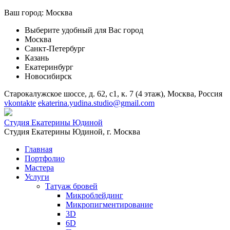
Ваш город:
Москва
Выберите удобный для Вас город
Москва
Санкт-Петербург
Казань
Екатеринбург
Новосибирск
Старокалужское шоссе, д. 62, с1, к. 7 (4 этаж), Москва, Россия
vkontakte
ekaterina.yudina.studio@gmail.com
Студия Екатерины Юдиной
Студия Екатерины Юдиной,
г. Москва
Главная
Портфолио
Мастера
Услуги
Татуаж бровей
Микроблейдинг
Микропигментирование
3D
6D