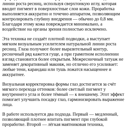
линии роста ресниц, используя сверхтонкую иглу, которая
вводит пигмент в поверхностные слои кожи. Проработка
выполняется аккуратно и точечно аппаратом, позволяющим
контролировать глубину внедрения — обычно до 0,8 мм.
Благодаря этому кожа повреждается минимально, а
воздействие на органы зрения полностью исключено.
Эта техника не создаёт плотной подводки, а выступает
мягким визуальным усилителем натуральной линии роста
ресниц. Глаза получают более выразительный контур,
ресничный ряд кажется гуще, а при грамотном исполнении
взгляд становится более открытым. Межресничный татуаж не
заменяет декоративный макияж, но отлично его усиливает:
любые тени, карандаш или тушь ложатся насыщеннее и
аккуратнее.
Визуальная корректировка формы глаз достигается за счёт
мягкого перехода оттенков: более светлый пигмент у
внутреннего угла и более тёмный — к внешнему. Этот эффект
помогает улучшить посадку глаз, гармонизировать выражение
лица.
В работе используется два подхода. Первый — медленный,
позволяющий плотнее впитать пигмент при глубокой
проработке. Второй — лёгкая маятниковая техника,