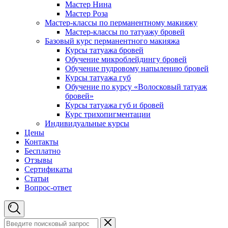
Мастер Нина
Мастер Роза
Мастер-классы по перманентному макияжу
Мастер-классы по татуажу бровей
Базовый курс перманентного макияжа
Курсы татуажа бровей
Обучение микроблейдингу бровей
Обучение пудровому напылению бровей
Курсы татуажа губ
Обучение по курсу «Волосковый татуаж
бровей»
Курсы татуажа губ и бровей
Курс трихопигментации
Индивидуальные курсы
Цены
Контакты
Бесплатно
Отзывы
Сертификаты
Статьи
Вопрос-ответ