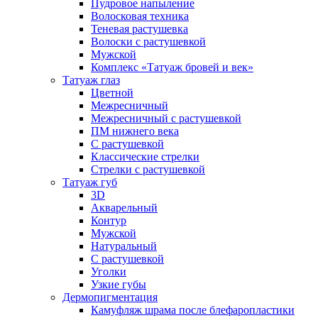
Пудровое напыление
Волосковая техника
Теневая растушевка
Волоски с растушевкой
Мужской
Комплекс «Татуаж бровей и век»
Татуаж глаз
Цветной
Межресничный
Межресничный с растушевкой
ПМ нижнего века
С растушевкой
Классические стрелки
Стрелки с растушевкой
Татуаж губ
3D
Акварельный
Контур
Мужской
Натуральный
С растушевкой
Уголки
Узкие губы
Дермопигментация
Камуфляж шрама после блефаропластики