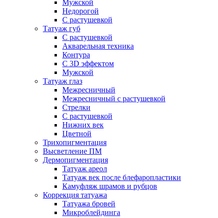
Мужской
Недорогой
С растушевкой
Татуаж губ
С растушевкой
Акварельная техника
Контура
С 3D эффектом
Мужской
Татуаж глаз
Межресничный
Межресничный с растушевкой
Стрелки
С растушевкой
Нижних век
Цветной
Трихопигментация
Высветление ПМ
Дермопигментация
Татуаж ареол
Татуаж век после блефаропластики
Камуфляж шрамов и рубцов
Коррекция татуажа
Татуажа бровей
Микроблейдинга