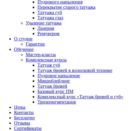
Пудрового напыления
Перекрытие старого татуажа
Татуажа губ
Татуажа глаз
Удаление татуажа
Лазером
Ремувером
О студии
Гарантии
Обучение
Мастер-классы
Комплексные курсы
Татуаж губ
Татуаж бровей в волосковой технике
Пудровое напыление
Микроблейдинг
Татуаж бровей
Базовый курс ПМ
Комплексный курс «Татуаж бровей и губ»
Трихопигментация
Цены
Контакты
Бесплатно
Отзывы
Сертификаты