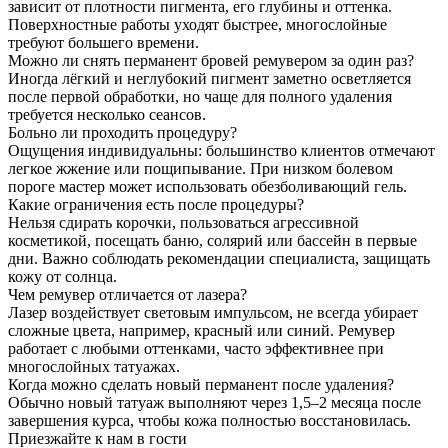
зависит от плотности пигмента, его глубины и оттенка.
Поверхностные работы уходят быстрее, многослойные
требуют большего времени.
Можно ли снять перманент бровей ремувером за один раз?
Иногда лёгкий и неглубокий пигмент заметно осветляется
после первой обработки, но чаще для полного удаления
требуется несколько сеансов.
Больно ли проходить процедуру?
Ощущения индивидуальны: большинство клиентов отмечают
легкое жжение или пощипывание. При низком болевом
пороге мастер может использовать обезболивающий гель.
Какие ограничения есть после процедуры?
Нельзя сдирать корочки, пользоваться агрессивной
косметикой, посещать баню, солярий или бассейн в первые
дни. Важно соблюдать рекомендации специалиста, защищать
кожу от солнца.
Чем ремувер отличается от лазера?
Лазер воздействует световым импульсом, не всегда убирает
сложные цвета, например, красный или синий. Ремувер
работает с любыми оттенками, часто эффективнее при
многослойных татуажах.
Когда можно сделать новый перманент после удаления?
Обычно новый татуаж выполняют через 1,5–2 месяца после
завершения курса, чтобы кожа полностью восстановилась.
Приезжайте к нам в гости