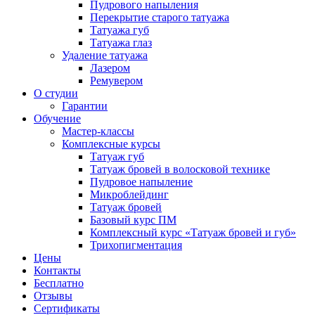
Пудрового напыления
Перекрытие старого татуажа
Татуажа губ
Татуажа глаз
Удаление татуажа
Лазером
Ремувером
О студии
Гарантии
Обучение
Мастер-классы
Комплексные курсы
Татуаж губ
Татуаж бровей в волосковой технике
Пудровое напыление
Микроблейдинг
Татуаж бровей
Базовый курс ПМ
Комплексный курс «Татуаж бровей и губ»
Трихопигментация
Цены
Контакты
Бесплатно
Отзывы
Сертификаты