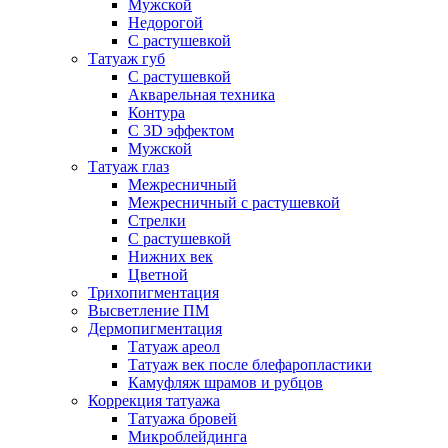
Мужской
Недорогой
С растушевкой
Татуаж губ
С растушевкой
Акварельная техника
Контура
С 3D эффектом
Мужской
Татуаж глаз
Межресничный
Межресничный с растушевкой
Стрелки
С растушевкой
Нижних век
Цветной
Трихопигментация
Высветление ПМ
Дермопигментация
Татуаж ареол
Татуаж век после блефаропластики
Камуфляж шрамов и рубцов
Коррекция татуажа
Татуажа бровей
Микроблейдинга