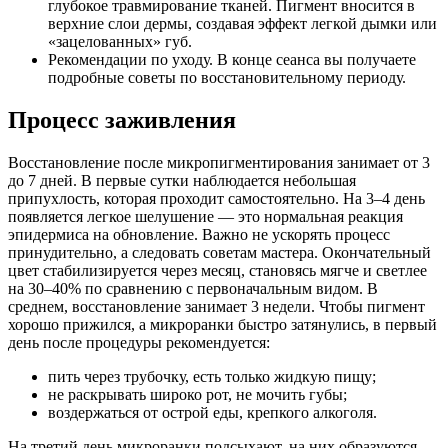
глубокое травмирование тканей. Пигмент вносится в
верхние слои дермы, создавая эффект легкой дымки или
«зацелованных» губ.
Рекомендации по уходу. В конце сеанса вы получаете
подробные советы по восстановительному периоду.
Процесс заживления
Восстановление после микропигментирования занимает от 3
до 7 дней. В первые сутки наблюдается небольшая
припухлость, которая проходит самостоятельно. На 3–4 день
появляется легкое шелушение — это нормальная реакция
эпидермиса на обновление. Важно не ускорять процесс
принудительно, а следовать советам мастера. Окончательный
цвет стабилизируется через месяц, становясь мягче и светлее
на 30–40% по сравнению с первоначальным видом. В
среднем, восстановление занимает 3 недели. Чтобы пигмент
хорошо прижился, а микроранки быстро затянулись, в первый
день после процедуры рекомендуется:
пить через трубочку, есть только жидкую пищу;
не раскрывать широко рот, не мочить губы;
воздержаться от острой еды, крепкого алкоголя.
На третий день микроранки подсыхают, на них образуются