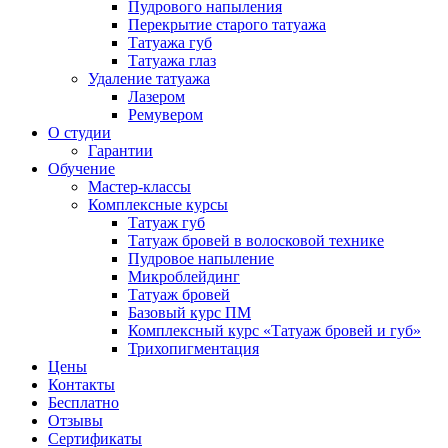
Пудрового напыления
Перекрытие старого татуажа
Татуажа губ
Татуажа глаз
Удаление татуажа
Лазером
Ремувером
О студии
Гарантии
Обучение
Мастер-классы
Комплексные курсы
Татуаж губ
Татуаж бровей в волосковой технике
Пудровое напыление
Микроблейдинг
Татуаж бровей
Базовый курс ПМ
Комплексный курс «Татуаж бровей и губ»
Трихопигментация
Цены
Контакты
Бесплатно
Отзывы
Сертификаты