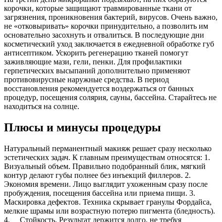
корочки, которые защищают травмированные ткани от
загрязнения, проникновения бактерий, вирусов. Очень важно,
не «отковыривать» корочки принудительно, а позволить им
основательно засохнуть и отвалиться. В последующие дни
косметический уход заключается в ежедневной обработке губ
антисептиком. Ускорить регенерацию тканей помогут
заживляющие мази, гели, пенки. Для профилактики
герпетических высыпаний дополнительно применяют
противовирусные наружные средства. В период
восстановления рекомендуется воздержаться от банных
процедур, посещения солярия, сауны, бассейна. Старайтесь не
находиться на солнце.
Плюсы и минусы процедуры
Натуральный перманентный макияж решает сразу несколько
эстетических задач. К главным преимуществам относятся: 1.
Визуальный объем. Правильно подобранный блик, мягкий
контур делают губы полнее без инъекций филлеров. 2.
Экономия времени. Лицо выглядит ухоженным сразу после
пробуждения, посещения бассейна или приема пищи. 3.
Маскировка дефектов. Техника скрывает гранулы Фордайса,
мелкие шрамы или возрастную потерю пигмента (бледность).
4. Стойкость. Результат держится долго, не требуя