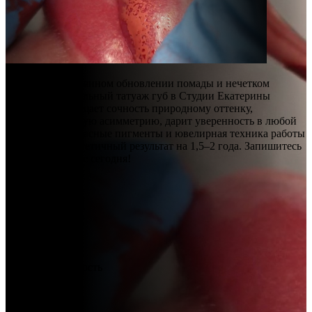
Забудьте о постоянном обновлении помады и нечетком
контуре. Натуральный татуаж губ в Студии Екатерины
Юдиной возвращает сочность природному оттенку,
исправляет легкую асимметрию, дарит уверенность в любой
ситуации. Безопасные пигменты и ювелирная техника работы
гарантируют эстетичный результат на 1,5–2 года. Запишитесь
на преображение сегодня!
Стоимость
услуги:
от 5000 руб.
Продолжительность
процедуры:
от 90 минут