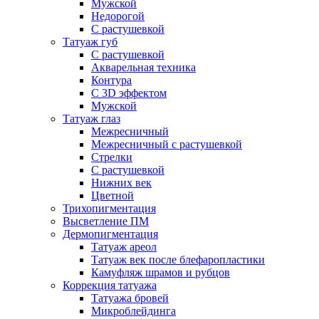
Мужской
Недорогой
С растушевкой
Татуаж губ
С растушевкой
Акварельная техника
Контура
С 3D эффектом
Мужской
Татуаж глаз
Межресничный
Межресничный с растушевкой
Стрелки
С растушевкой
Нижних век
Цветной
Трихопигментация
Высветление ПМ
Дермопигментация
Татуаж ареол
Татуаж век после блефаропластики
Камуфляж шрамов и рубцов
Коррекция татуажа
Татуажа бровей
Микроблейдинга