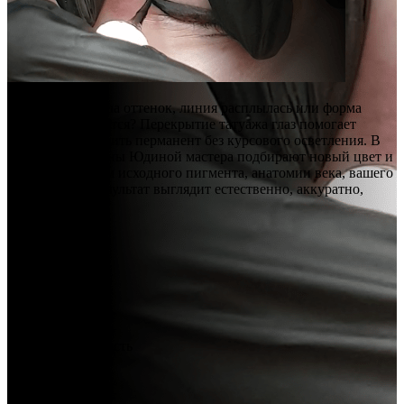
Стрелка изменила оттенок, линия расплылась или форма
больше не нравится? Перекрытие татуажа глаз помогает
аккуратно обновить перманент без курсового осветления. В
Студии Екатерины Юдиной мастера подбирают новый цвет и
технику с учетом исходного пигмента, анатомии века, вашего
цветотипа — результат выглядит естественно, аккуратно,
современно.
Стоимость
услуги:
от 5000 руб.
Продолжительность
процедуры:
от 90 минут