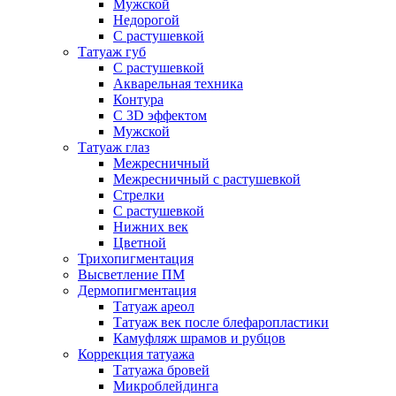
Мужской
Недорогой
С растушевкой
Татуаж губ
С растушевкой
Акварельная техника
Контура
С 3D эффектом
Мужской
Татуаж глаз
Межресничный
Межресничный с растушевкой
Стрелки
С растушевкой
Нижних век
Цветной
Трихопигментация
Высветление ПМ
Дермопигментация
Татуаж ареол
Татуаж век после блефаропластики
Камуфляж шрамов и рубцов
Коррекция татуажа
Татуажа бровей
Микроблейдинга