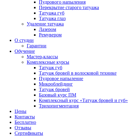
Пудрового напыления
Перекрытие старого татуажа
Татуажа губ
Татуажа глаз
Удаление татуажа
Лазером
Ремувером
О студии
Гарантии
Обучение
Мастер-классы
Комплексные курсы
Татуаж губ
Татуаж бровей в волосковой технике
Пудровое напыление
Микроблейдинг
Татуаж бровей
Базовый курс ПМ
Комплексный курс «Татуаж бровей и губ»
Трихопигментация
Цены
Контакты
Бесплатно
Отзывы
Сертификаты