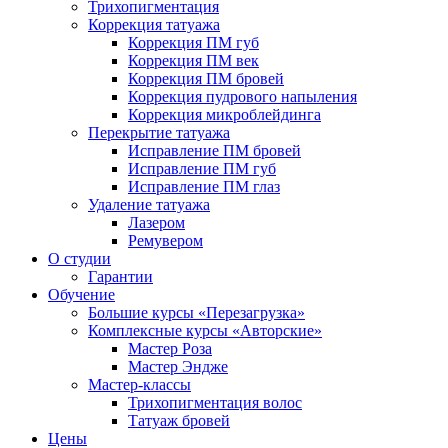
Трихопигментация
Коррекция татуажа
Коррекция ПМ губ
Коррекция ПМ век
Коррекция ПМ бровей
Коррекция пудрового напыления
Коррекция микроблейдинга
Перекрытие татуажа
Исправление ПМ бровей
Исправление ПМ губ
Исправление ПМ глаз
Удаление татуажа
Лазером
Ремувером
О студии
Гарантии
Обучение
Большие курсы «Перезагрузка»
Комплексные курсы «Авторские»
Мастер Роза
Мастер Эндже
Мастер-классы
Трихопигментация волос
Татуаж бровей
Цены