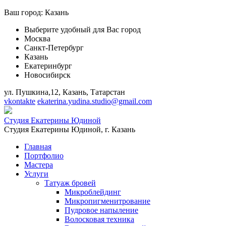
Ваш город:
Казань
Выберите удобный для Вас город
Москва
Санкт-Петербург
Казань
Екатеринбург
Новосибирск
ул. Пушкина,12, Казань, Татарстан
vkontakte
ekaterina.yudina.studio@gmail.com
Студия Екатерины Юдиной
Студия Екатерины Юдиной,
г. Казань
Главная
Портфолио
Мастера
Услуги
Татуаж бровей
Микроблейдинг
Микропигменитрование
Пудровое напыление
Волосковая техника