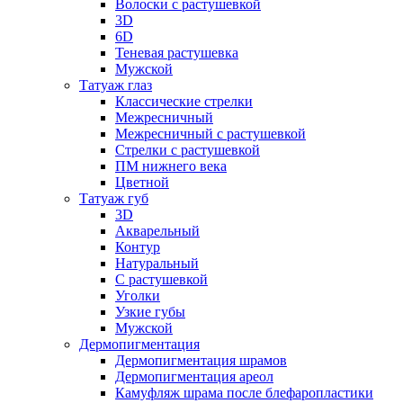
Волоски с растушевкой
3D
6D
Теневая растушевка
Мужской
Татуаж глаз
Классические стрелки
Межресничный
Межресничный с растушевкой
Стрелки с растушевкой
ПМ нижнего века
Цветной
Татуаж губ
3D
Акварельный
Контур
Натуральный
С растушевкой
Уголки
Узкие губы
Мужской
Дермопигментация
Дермопигментация шрамов
Дермопигментация ареол
Камуфляж шрама после блефаропластики