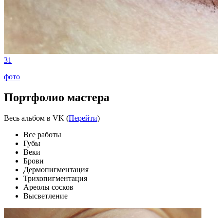
31
фото
Портфолио мастера
Весь альбом в VK (
Перейти
)
Все работы
Губы
Веки
Брови
Дермопигментация
Трихопигментация
Ареолы сосков
Высветление