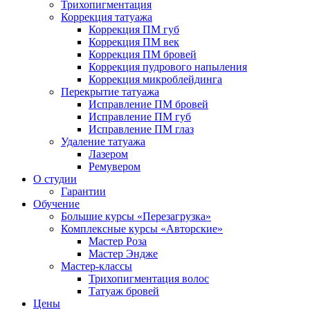
Трихопигментация
Коррекция татуажа
Коррекция ПМ губ
Коррекция ПМ век
Коррекция ПМ бровей
Коррекция пудрового напыления
Коррекция микроблейдинга
Перекрытие татуажа
Исправление ПМ бровей
Исправление ПМ губ
Исправление ПМ глаз
Удаление татуажа
Лазером
Ремувером
О студии
Гарантии
Обучение
Большие курсы «Перезагрузка»
Комплексные курсы «Авторские»
Мастер Роза
Мастер Эндже
Мастер-классы
Трихопигментация волос
Татуаж бровей
Цены