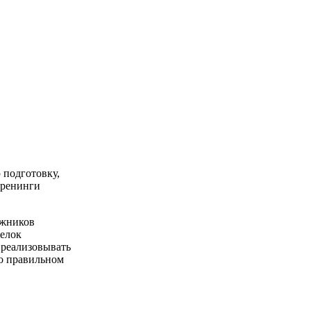
 подготовку,
тренинги
ожников
релок
 реализовывать
 о правильном