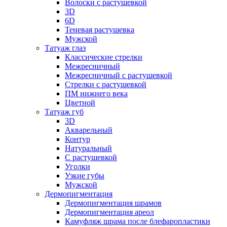
Волоски с растушевкой
3D
6D
Теневая растушевка
Мужской
Татуаж глаз
Классические стрелки
Межресничный
Межресничный с растушевкой
Стрелки с растушевкой
ПМ нижнего века
Цветной
Татуаж губ
3D
Акварельный
Контур
Натуральный
С растушевкой
Уголки
Узкие губы
Мужской
Дермопигментация
Дермопигментация шрамов
Дермопигментация ареол
Камуфляж шрама после блефаропластики