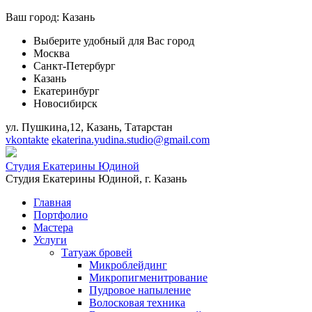
Ваш город:
Казань
Выберите удобный для Вас город
Москва
Санкт-Петербург
Казань
Екатеринбург
Новосибирск
ул. Пушкина,12, Казань, Татарстан
vkontakte
ekaterina.yudina.studio@gmail.com
Студия Екатерины Юдиной
Студия Екатерины Юдиной,
г. Казань
Главная
Портфолио
Мастера
Услуги
Татуаж бровей
Микроблейдинг
Микропигменитрование
Пудровое напыление
Волосковая техника