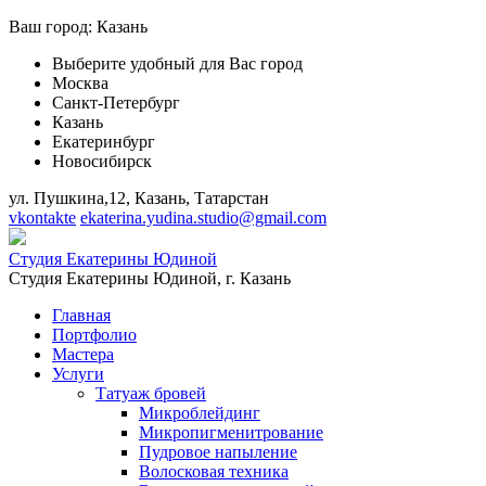
Ваш город:
Казань
Выберите удобный для Вас город
Москва
Санкт-Петербург
Казань
Екатеринбург
Новосибирск
ул. Пушкина,12, Казань, Татарстан
vkontakte
ekaterina.yudina.studio@gmail.com
Студия Екатерины Юдиной
Студия Екатерины Юдиной,
г. Казань
Главная
Портфолио
Мастера
Услуги
Татуаж бровей
Микроблейдинг
Микропигменитрование
Пудровое напыление
Волосковая техника