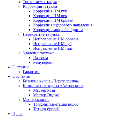
Трихопигментация
Коррекция татуажа
Коррекция ПМ губ
Коррекция ПМ век
Коррекция ПМ бровей
Коррекция пудрового напыления
Коррекция микроблейдинга
Перекрытие татуажа
Исправление ПМ бровей
Исправление ПМ губ
Исправление ПМ глаз
Удаление татуажа
Лазером
Ремувером
О студии
Гарантии
Обучение
Большие курсы «Перезагрузка»
Комплексные курсы «Авторские»
Мастер Роза
Мастер Эндже
Мастер-классы
Трихопигментация волос
Татуаж бровей
Цены