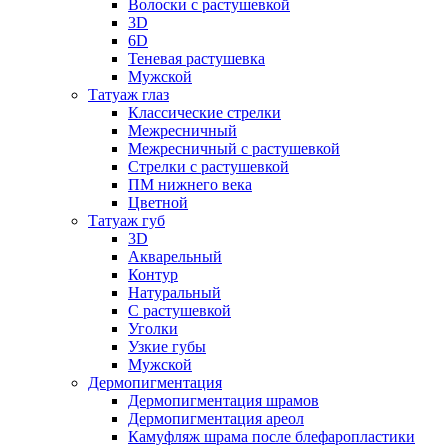
Волоски с растушевкой
3D
6D
Теневая растушевка
Мужской
Татуаж глаз
Классические стрелки
Межресничный
Межресничный с растушевкой
Стрелки с растушевкой
ПМ нижнего века
Цветной
Татуаж губ
3D
Акварельный
Контур
Натуральный
С растушевкой
Уголки
Узкие губы
Мужской
Дермопигментация
Дермопигментация шрамов
Дермопигментация ареол
Камуфляж шрама после блефаропластики